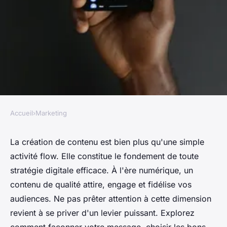
Accueil
›
Marketing
MARKETING
Création de contenu : pilier de
La création de contenu est bien plus qu'une simple
activité flow. Elle constitue le fondement de toute
la stratégie digitale
stratégie digitale efficace. À l'ère numérique, un
contenu de qualité attire, engage et fidélise vos
Mia
•
9 octobre 2024
•
8 min de lecture
audiences. Ne pas prêter attention à cette dimension
revient à se priver d'un levier puissant. Explorez